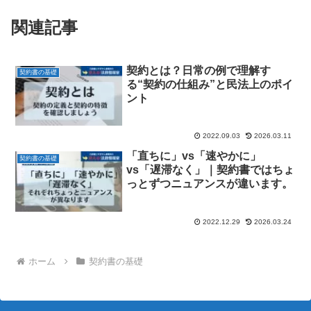
関連記事
契約とは？日常の例で理解す
契約書の基礎
る“契約の仕組み”と民法上のポイ
ント
2022.09.03
2026.03.11
「直ちに」vs「速やかに」
契約書の基礎
vs「遅滞なく」｜契約書ではちょ
っとずつニュアンスが違います。
2022.12.29
2026.03.24
ホーム
契約書の基礎