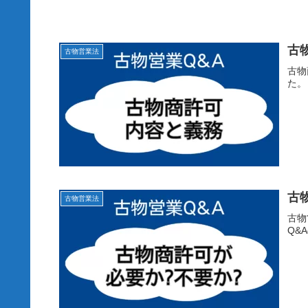
古
古物営業法
古物
た。
古
古物営業法
古物
Q&