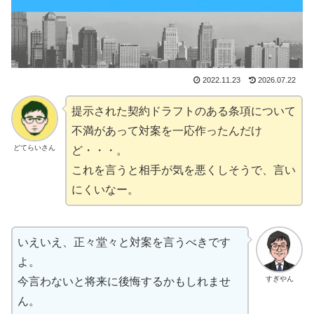
2022.11.23
2026.07.22
提示された契約ドラフトのある条項について
不満があって対案を一応作ったんだけ
どてらいさん
ど・・・。
これを言うと相手が気を悪くしそうで、言い
にくいなー。
いえいえ、正々堂々と対案を言うべきです
よ。
すぎやん
今言わないと将来に後悔するかもしれませ
ん。