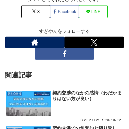
X
Facebook
LINE
すぎやんをフォローする
関連記事
契約交渉のなかの感情（わだかま
契約交渉術
りはない方が良い）
2022.11.25
2026.07.22
契約交渉での常套句と切り返し