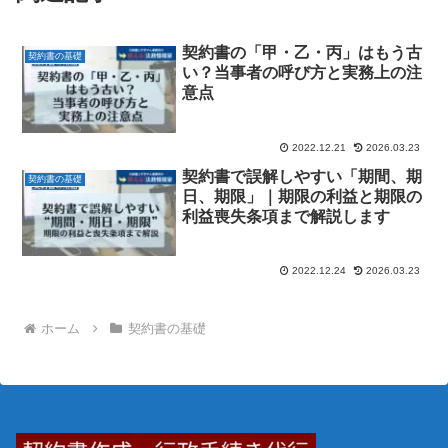
契約書の「甲・乙・丙」はもう古
契約書の基礎
い？当事者の呼び方と実務上の注
意点
2022.12.21
2026.03.23
契約書で誤解しやすい「期間、期
契約書の基礎
日、期限」｜期限の利益と期限の
利益喪失条項まで解説します
2022.12.24
2026.03.23
ホーム
契約書の基礎