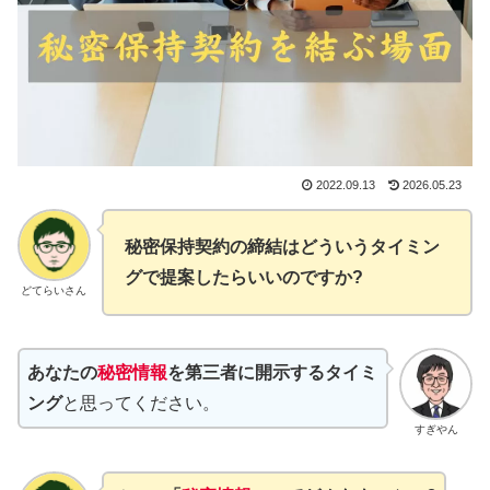
2022.09.13
2026.05.23
秘密保持契約の締結はどういうタイミン
グで提案したらいいのですか?
どてらいさん
あなたの
秘密情報
を第三者に開示するタイミ
ング
と思ってください。
すぎやん