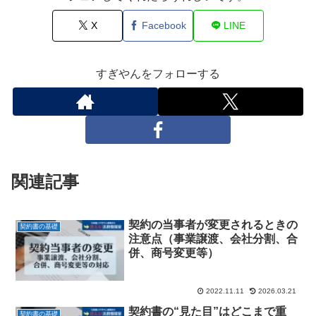
X
Facebook
LINE
すぎやんをフォローする
関連記事
契約の当事者が変更されるときの
契約書の基礎
注意点（事業譲渡、会社分割、合
併、商号変更等）
2022.11.11
2026.03.21
契約書の“見た目”はどこまで重
契約書の基礎