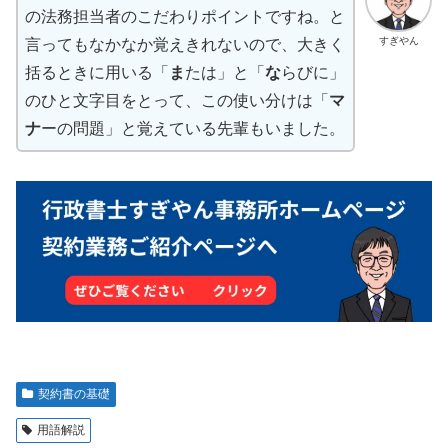
の法務担当者のこだわりポイントですね。と
すぎやん
言ってもなかなか覚えきれないので、大きく
括るときに用いる「
ま
たは」と「
な
らびに」
のひと文字目をとって、この使い分けは「
マ
ナ
ーの問題」と覚えている先輩もいました。
契約書の基礎
用語解説