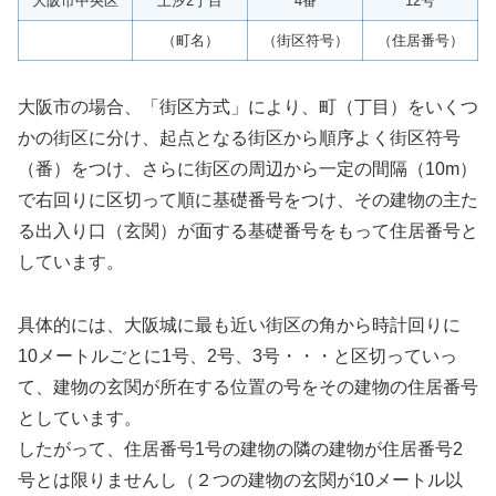
大阪市中央区
上汐2丁目
4番
12号
（町名）
（街区符号）
（住居番号）
大阪市の場合、「街区方式」により、町（丁目）をいくつ
かの街区に分け、起点となる街区から順序よく街区符号
（番）をつけ、さらに街区の周辺から一定の間隔（10m）
で右回りに区切って順に基礎番号をつけ、その建物の主た
る出入り口（玄関）が面する基礎番号をもって住居番号と
しています。
具体的には、大阪城に最も近い街区の角から時計回りに
10メートルごとに1号、2号、3号・・・と区切っていっ
て、建物の玄関が所在する位置の号をその建物の住居番号
としています。
したがって、住居番号1号の建物の隣の建物が住居番号2
号とは限りませんし（２つの建物の玄関が10メートル以